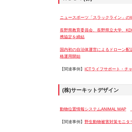
ニュースポーツ「スラックライン」の
長野県教育委員会、長野県立大学、KD
携協定を締結
国内初の自治体運営によるドローン配
格運用開始
【関連事例】
ICTライフサポート・チ
(株)サーキットデザイン
動物位置情報システムANIMAL MAP
【関連事例】
野生動物被害対策モニタ