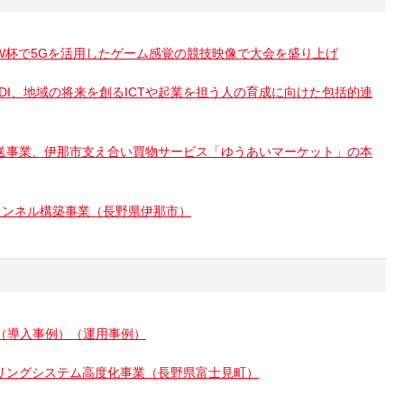
W杯で5Gを活用したゲーム感覚の競技映像で大会を盛り上げ
DI、地域の将来を創るICTや起業を担う人の育成に向けた包括的連
送事業、伊那市支え合い買物サービス「ゆうあいマーケット」の本
ャンネル構築事業（長野県伊那市）
（導入事例）
（運用事例）
リングシステム高度化事業（長野県富士見町）