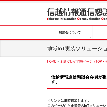
懇談会について
地域IoT実装ソリューシ
HOME
»
地域ICT/IoT特設ページ（TOP
信越情報通信懇談会会員が提
す。
※リンクは随時追加します。
このページから企業等のIoTソリュー