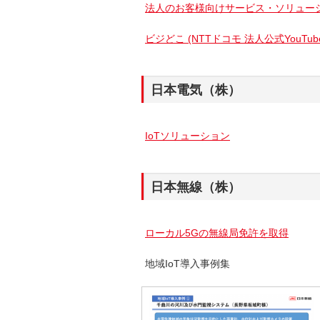
法人のお客様向けサービス・ソリュー
ビジどこ (NTTドコモ 法人公式YouTu
日本電気（株）
IoTソリューション
日本無線（株）
ローカル5Gの無線局免許を取得
地域IoT導入事例集