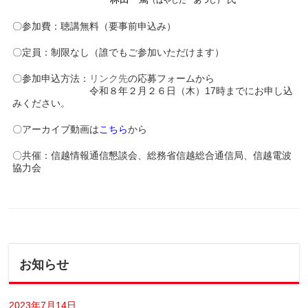
（はやしだ あつし）
〇参加費：聴講無料（要事前申込み）
〇定員：制限なし（誰でもご参加いただけます）
〇参加申込方法：
リンク先
の応募フォームから
＿＿＿＿＿＿＿＿
令和８年２月２６日（木）17時までにお申し込
みください。
〇アーカイブ動画は
こちら
から
〇共催：信越情報通信懇談会、総務省信越総合通信局、信越電波
協力会
お知らせ
2023年7月14日