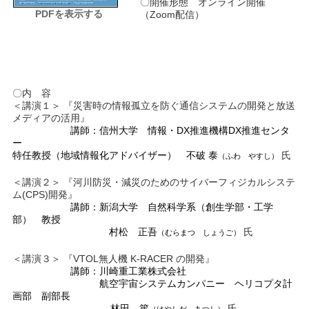
〇開催形態 オンライン開催
PDFを表示する
（Zoom配信）
〇内 容
＜講演１＞ 『災害時の情報孤立を防ぐ通信システムの開発と放送
メディアの活用』
＿＿＿＿＿＿
講師：信州大学 情報・DX推進機構DX推進センタ
ー
特任教授（地域情報化アドバイザー） 不破 泰
氏
（ふわ やすし）
＜講演２＞ 『河川防災・減災のためのサイバーフィジカルシステ
ム(CPS)開発』
＿＿＿＿＿＿
講師：新潟大学 自然科学系（創生学部・工学
部） 教授
＿＿＿＿＿＿＿＿
村松 正吾
氏
（むらまつ しょうご）
＜講演３＞ 『VTOL無人機 K-RACER の開発』
＿＿＿＿＿＿
講師：川崎重工業株式会社
＿＿＿＿＿＿＿＿＿
航空宇宙システムカンパニー ヘリコプタ計
画部 副部長
＿＿＿＿＿＿＿__＿
林田 篤
氏