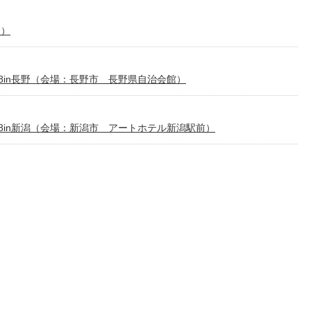
ム）
8in長野（会場：長野市 長野県自治会館）
8in新潟（会場：新潟市 アートホテル新潟駅前）