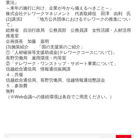
業法』
～来年の施行に向け、企業が今から備えるべきこと～」
株式会社テレワークマネジメント 代表取締役 田澤 由利 氏
(2)講演2 「地方公共団体におけるテレワークの推進につい
て」
総務省 自治行政局 公務員部 公務員課 女性活躍・人材活用
推進室
企画係長 加藤 嘉明
(3)施策紹介 「国の支援策のご紹介」
①「人材確保等支援助成金(テレワークコースについて)」
長野労働局 雇用環境・均等室
②「テレワーク・ワンストップ・サポート事業について」
信越総合通信局 情報通信振興課
４．共催
信越総合通信局、長野労働局、信越情報通信懇談会
５．参加費
無料
（※Web会議への接続環境は各自でご用意ください。）