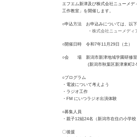
エフエム新津及び株式会社ニューメデ
工作教室」を開催します。
○申込方法 お申込みについては、以下
＿＿＿＿＿＿
・
株式会社ニューメディ
○開催日時 令和7年11月29日（土） 13:
○会 場 新潟市新津地域学園研修室
＿＿＿＿＿＿
(新潟市秋葉区新津東町2-5
○プログラム
・電波について考えよう
・ラジオ工作
・FM にいつラジオ出演体験
○募集人員
・親子12組24名（新潟市在住の小学
〇後援