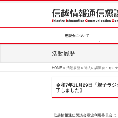
懇談会について
活動履歴
HOME
»
活動履歴
»
過去の講演会・セミ
令和7年11月29日「親子
了しました】
信越情報通信懇談会電波利用委員会は