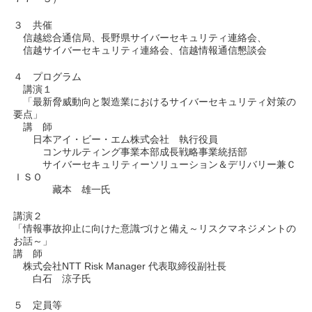
３ 共催
信越総合通信局、長野県サイバーセキュリティ連絡会、
信越サイバーセキュリティ連絡会、信越情報通信懇談会
４ プログラム
講演１
「最新脅威動向と製造業におけるサイバーセキュリティ対策の
要点」
講 師
日本アイ・ビー・エム株式会社 執行役員
コンサルティング事業本部成長戦略事業統括部
サイバーセキュリティーソリューション＆デリバリー兼Ｃ
ＩＳＯ
藏本 雄一氏
講演２
「情報事故抑止に向けた意識づけと備え～リスクマネジメントの
お話～」
講 師
株式会社NTT Risk Manager 代表取締役副社⾧
白石 涼子氏
５ 定員等